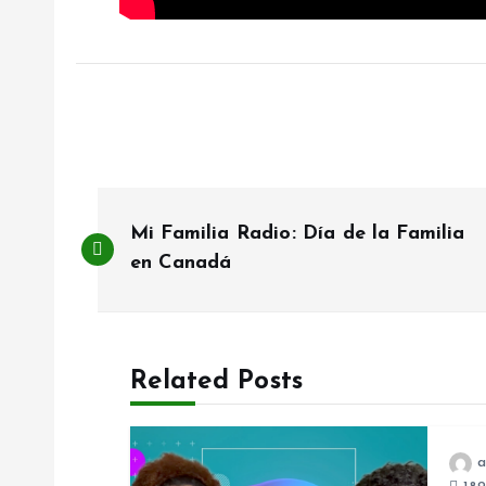
P
Mi Familia Radio: Día de la Familia
o
en Canadá
s
Related Posts
t
n
a