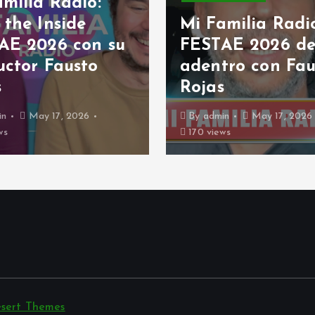
milia Radio:
 the Inside
Mi Familia Radi
AE 2026 con su
FESTAE 2026 de
uctor Fausto
adentro con Fau
s
Rojas
in
May 17, 2026
By
admin
May 17, 2026
ws
170 views
sert Themes