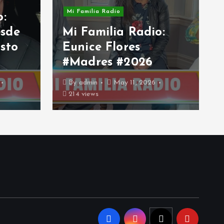
Mi Familia Radio
o:
sde
Mi Familia Radio:
sto
Eunice Flores
#Madres #2026
By
admin
May 11, 2026
214 views