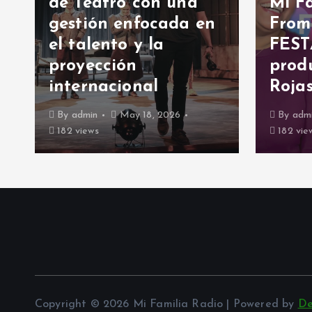
de Teatro con una
Mi Fa
gestión enfocada en
From
el talento y la
FEST
proyección
prod
internacional
Roja
By
admin
May 18, 2026
By
adm
182 views
182 vie
Copyright © 2026 Mi Familia Radio | Powered by
De