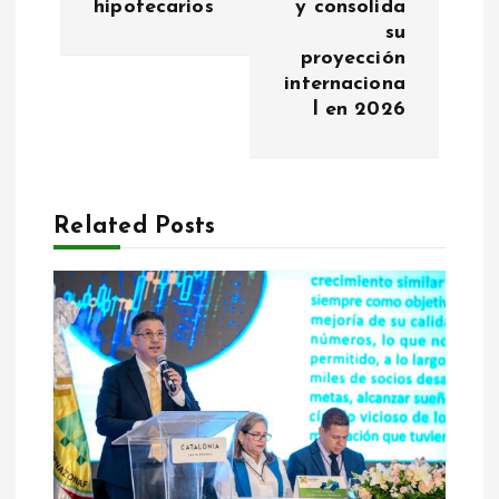
n
hipotecarios
y consolida
su
a
proyección
internaciona
v
l en 2026
i
g
Related Posts
a
t
i
o
n