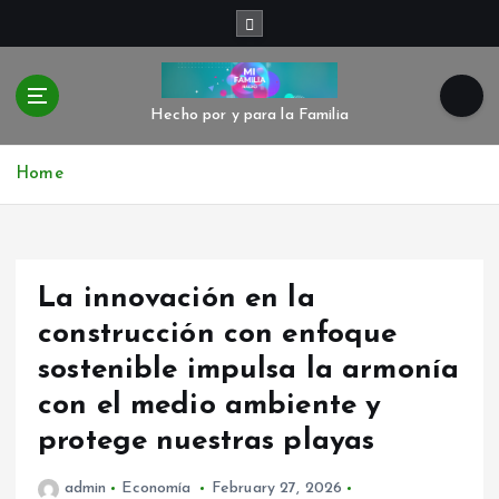
S
k
i
p
t
Hecho por y para la Familia
o
c
Home
o
n
t
e
La innovación en la
n
t
construcción con enfoque
sostenible impulsa la armonía
con el medio ambiente y
protege nuestras playas
admin
Economía
February 27, 2026