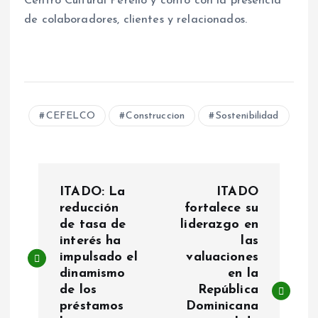
Centro Cultural Perelló y contó con la presencia
de colaboradores, clientes y relacionados.
CEFELCO
Construccion
Sostenibilidad
P
ITADO: La
ITADO
o
reducción
fortalece su
de tasa de
liderazgo en
interés ha
las
s
impulsado el
valuaciones
dinamismo
en la
t
de los
República
préstamos
Dominicana