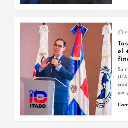
a
Ta
el 
fin
Sant
(ITA
créd
por 
Con