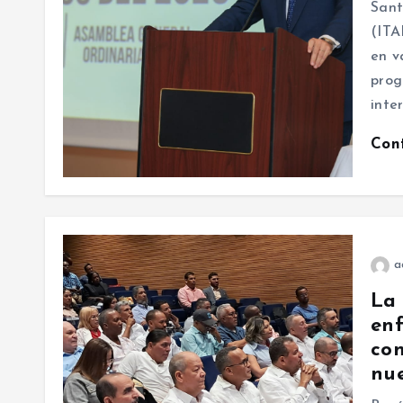
Sant
(ITA
en v
prog
inte
Con
a
La 
enf
con
nue