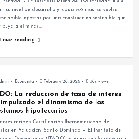
, Peravia. – La infraestructura de una sociedad suele
nir su nivel de desarrollo y, cada vez más, se vuelve
escindible apostar por una construcción sostenible que
ribuya a eliminar…
tinue reading
dmin
Economía
February 26, 2026
367 views
DO: La reducción de tasa de interés
impulsado el dinamismo de los
stamos hipotecarios
dores reciben Certificación Iberoamericana de
rtos en Valuación. Santo Domingo. – El Instituto de
dores Dominicanos (ITADO) asegura que la reducción