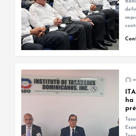
Baní
defi
impr
cont
Con
a
ITA
ha 
pré
Tasa
Expe
Tasa