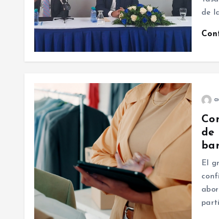
de l
Con
a
Com
de 
ban
El g
conf
abor
part