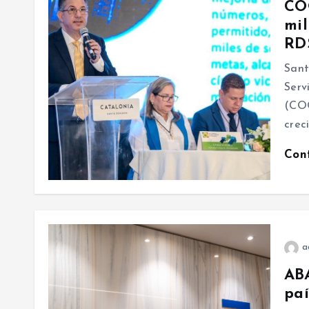
CO
mil
RD$
Sant
Serv
(COO
crec
Con
a
ABA
paí