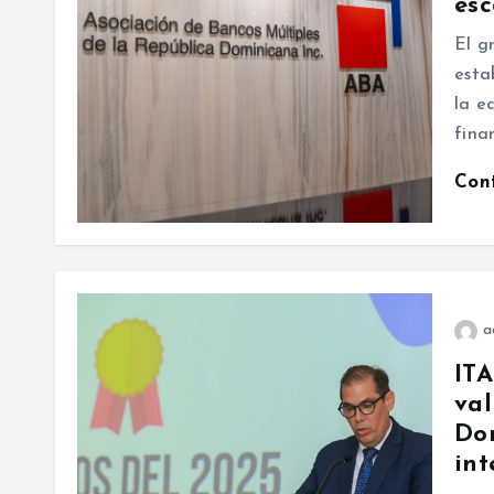
esc
El g
esta
la e
fina
Con
a
ITA
val
Dom
int