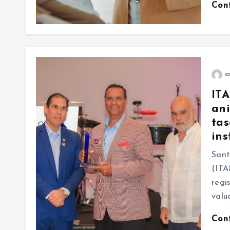
Con
a
ITA
ani
tas
ins
Sant
(ITA
regi
valu
Con