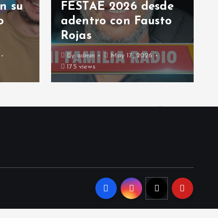
FESTAE 2026 desde
Mi F
adentro con Fausto
Euni
Rojas
#Ma
By
admin
May 17, 2026
By
ad
175 views
218 vi