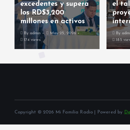
excedentes y supera
el talent
los RD$3,200
proyecci
millones en activos
internaci
By
admin
May 25, 2026
By
admin
M
174 views
185 views
Copyright © 2026 Mi Familia Radio | Powered by
De