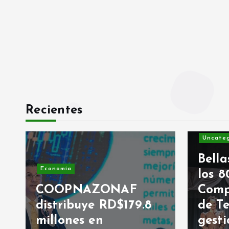
Recientes
Uncategorized
Bellas Ar
Economía
los 80 añ
COOPNAZONAF
Compañí
distribuye RD$179.8
de Teatr
millones en
gestión 