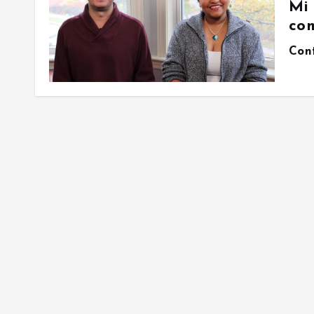
Mi 
com
Con