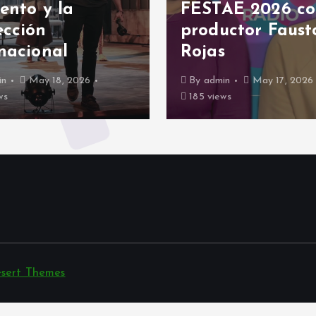
o y la
FESTAE 2026 con su
ón
productor Fausto
onal
Rojas
ay 18, 2026
By
admin
May 17, 2026
185 views
sert Themes