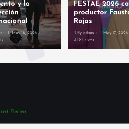
FESTAE 2026 con su
F
productor Fausto
a
Rojas
R
By
admin
May 17, 2026
184 views
1
sert Themes