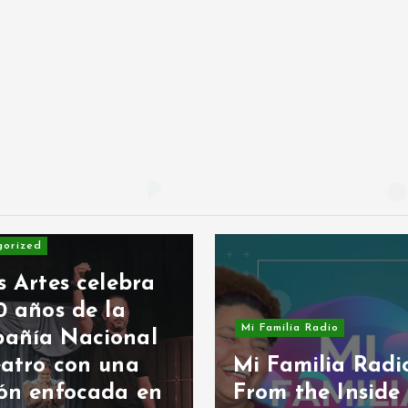
bra
Mi Familia Radio
nal
M
a
Mi Familia Radio:
 en
From the Inside
M