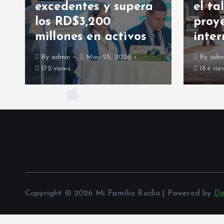
entes y supera
el talento y la
D$3,200
proyección
es en activos
internacional
May 25, 2026
By
admin
May 18, 2026
184 views
Copyright © 2026 Mi Familia Radio | Powered by
De