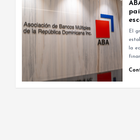
ABA
paí
esc
El g
esta
la e
fina
Con