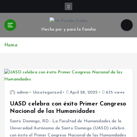
S
k
i
p
Hecho por y para la Familia
t
o
c
Home
o
n
t
e
n
t
admin
Uncategorized
April 28, 2025
635 views
UASD celebra con éxito Primer Congreso
Nacional de las Humanidades
Santo Domingo, RD.- La Facultad de Humanidades de la
Universidad Autónoma de Santo Domingo (UASD) celebró
con éxito el Primer Congreso Nacional de las Humanidades